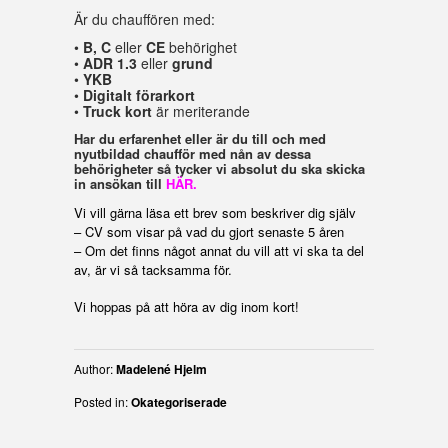
Är du chauffören med:
•
B, C
eller
CE
behörighet
•
ADR 1.3
eller
grund
•
YKB
•
Digitalt förarkort
•
Truck kort
är meriterande
Har du erfarenhet eller är du till och med
nyutbildad chaufför med nån av dessa
behörigheter så tycker vi absolut du ska skicka
in ansökan till
HÄR.
Vi vill gärna läsa ett brev som beskriver dig själv
– CV som visar på vad du gjort senaste 5 åren
– Om det finns något annat du vill att vi ska ta del
av, är vi så tacksamma för.
Vi hoppas på att höra av dig inom kort!
Author:
Madelené Hjelm
Posted in:
Okategoriserade