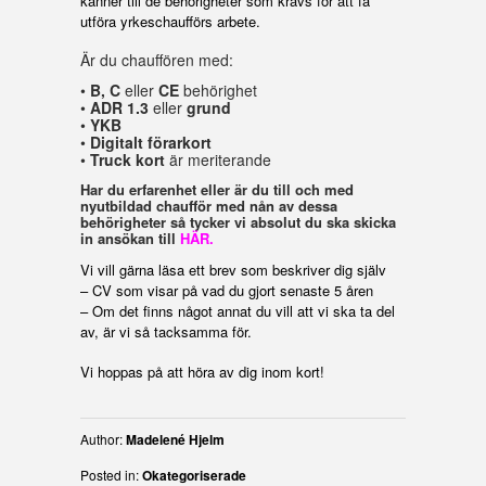
känner till de behörigheter som krävs för att få
utföra yrkeschaufförs arbete.
Är du chauffören med:
•
B, C
eller
CE
behörighet
•
ADR 1.3
eller
grund
•
YKB
•
Digitalt förarkort
•
Truck kort
är meriterande
Har du erfarenhet eller är du till och med
nyutbildad chaufför med nån av dessa
behörigheter så tycker vi absolut du ska skicka
in ansökan till
HÄR.
Vi vill gärna läsa ett brev som beskriver dig själv
– CV som visar på vad du gjort senaste 5 åren
– Om det finns något annat du vill att vi ska ta del
av, är vi så tacksamma för.
Vi hoppas på att höra av dig inom kort!
Author:
Madelené Hjelm
Posted in:
Okategoriserade